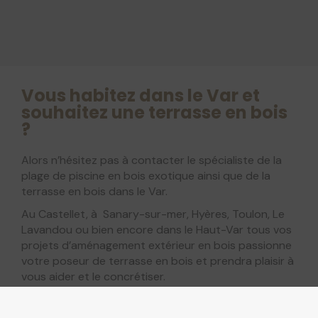
Vous habitez dans le Var et
souhaitez une terrasse en bois
?
Alors n’hésitez pas à contacter le spécialiste de la
plage de piscine en bois exotique ainsi que de la
terrasse en bois dans le Var.
Au Castellet, à Sanary-sur-mer, Hyères, Toulon, Le
Lavandou ou bien encore dans le Haut-Var tous vos
projets d’aménagement extérieur en bois passionne
votre poseur de terrasse en bois et prendra plaisir à
vous aider et le concrétiser.
Votre expert poseur terrasse bois opère également
dans le département des Bouches-du-Rhône.