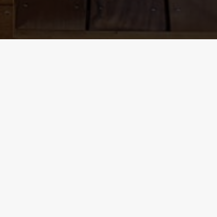
Plage de piscine création
terrasse bois exotique Ollioules
Les lambourdes, en bois exotique également,